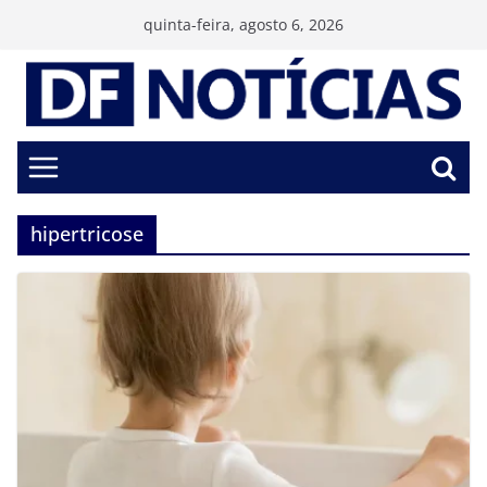
Pular
quinta-feira, agosto 6, 2026
para
o
conteúdo
hipertricose