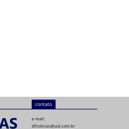
contato
e-mail:
dfnoticias@uol.com.br