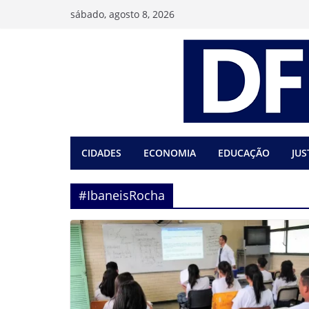
Pular
sábado, agosto 8, 2026
para
o
conteúdo
CIDADES
ECONOMIA
EDUCAÇÃO
JUS
#IbaneisRocha