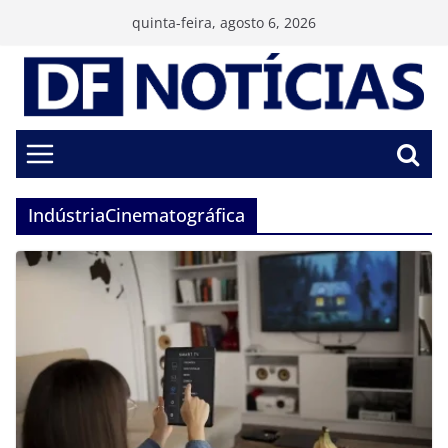
Pular
quinta-feira, agosto 6, 2026
para
o
conteúdo
IndústriaCinematográfica