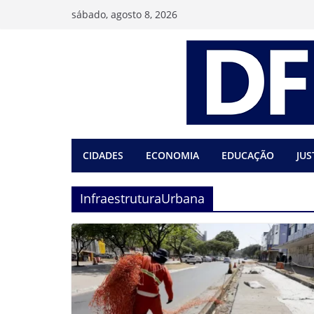
Pular
sábado, agosto 8, 2026
para
o
conteúdo
CIDADES
ECONOMIA
EDUCAÇÃO
JUS
InfraestruturaUrbana