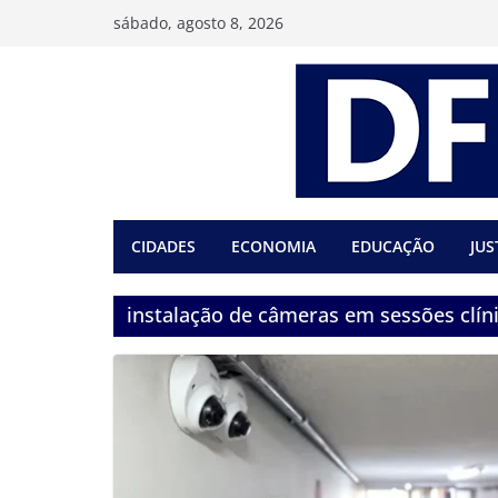
Pular
sábado, agosto 8, 2026
para
o
conteúdo
CIDADES
ECONOMIA
EDUCAÇÃO
JUS
instalação de câmeras em sessões clín