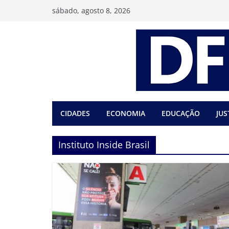
Pular
sábado, agosto 8, 2026
para
o
conteúdo
CIDADES
ECONOMIA
EDUCAÇÃO
JUS
Instituto Inside Brasil