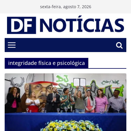
Pular
sexta-feira, agosto 7, 2026
para
o
conteúdo
integridade física e psicológica