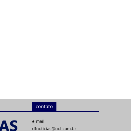
contato
e-mail:
dfnoticias@uol.com.br