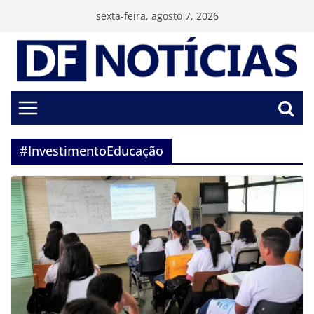
Pular
sexta-feira, agosto 7, 2026
para
o
conteúdo
#InvestimentoEducação