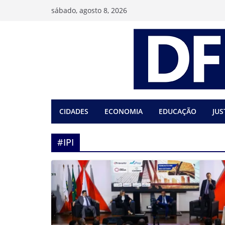
Pular
sábado, agosto 8, 2026
para
o
conteúdo
CIDADES
ECONOMIA
EDUCAÇÃO
JUS
#IPI