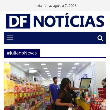
Pular
sexta-feira, agosto 7, 2026
para
o
conteúdo
#JulianoNeves