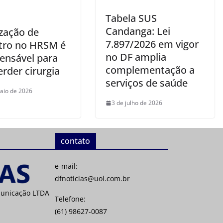
Tabela SUS
Candanga: Lei
ização de
7.897/2026 em vigor
tro no HRSM é
no DF amplia
pensável para
complementação a
rder cirurgia
serviços de saúde
aio de 2026
3 de julho de 2026
contato
e-mail:
dfnoticias@uol.com.br
municação LTDA
Telefone:
(61) 98627-0087