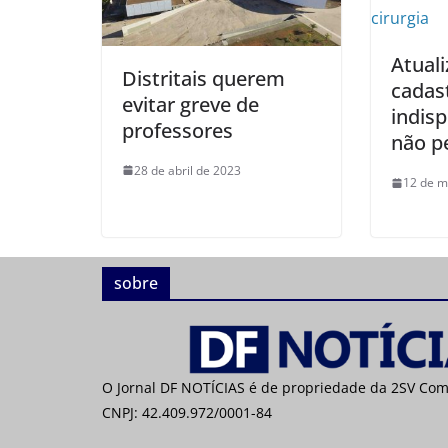
Atual
Distritais querem
cadas
evitar greve de
indis
professores
não pe
28 de abril de 2023
12 de m
sobre
O Jornal DF NOTÍCIAS é de propriedade da 2SV Co
CNPJ: 42.409.972/0001-84