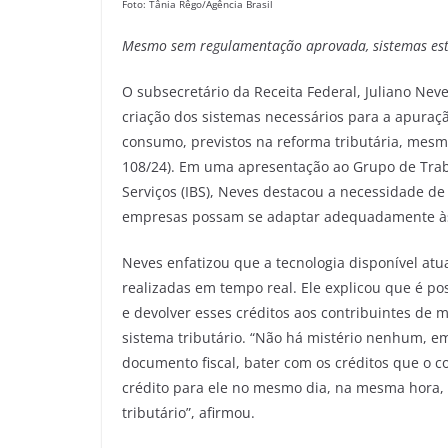
Foto: Tânia Rêgo/Agência Brasil
Mesmo sem regulamentação
aprovada,
sistemas es
O subsecretário da Receita Federal, Juliano Ne
criação dos sistemas necessários para a apuraçã
consumo, previstos na reforma tributária, mesm
108/24). Em uma apresentação ao Grupo de Trab
Serviços (IBS), Neves destacou a necessidade de
empresas possam se adaptar adequadamente às n
Neves enfatizou que a tecnologia disponível at
realizadas em tempo real. Ele explicou que é pos
e devolver esses créditos aos contribuintes de 
sistema tributário. “Não há mistério nenhum, e
documento fiscal, bater com os créditos que o c
crédito para ele no mesmo dia, na mesma hora, 
tributário”, afirmou.