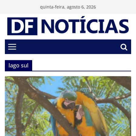
Pular
quinta-feira, agosto 6, 2026
para
o
conteúdo
lago sul