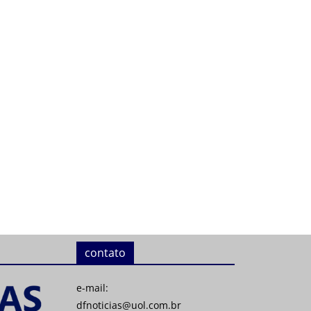
contato
e-mail:
dfnoticias@uol.com.br