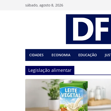
Pular
sábado, agosto 8, 2026
para
o
conteúdo
CIDADES
ECONOMIA
EDUCAÇÃO
JUS
Legislação alimentar