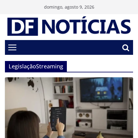
Pular
domingo, agosto 9, 2026
para
o
conteúdo
LegislaçãoStreaming