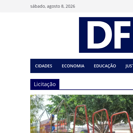
Pular
sábado, agosto 8, 2026
para
o
conteúdo
CIDADES
ECONOMIA
EDUCAÇÃO
JUS
Licitação