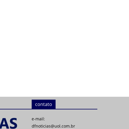
contato
e-mail:
dfnoticias@uol.com.br