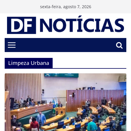
Pular
sexta-feira, agosto 7, 2026
para
o
conteúdo
Limpeza Urbana