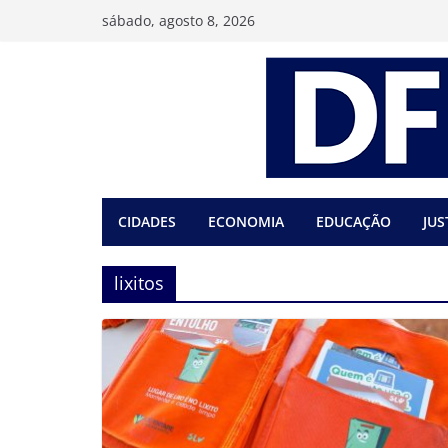
Pular
sábado, agosto 8, 2026
para
o
conteúdo
CIDADES
ECONOMIA
EDUCAÇÃO
JUS
lixitos