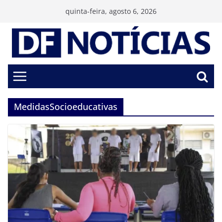
Pular
quinta-feira, agosto 6, 2026
para
o
conteúdo
MedidasSocioeducativas