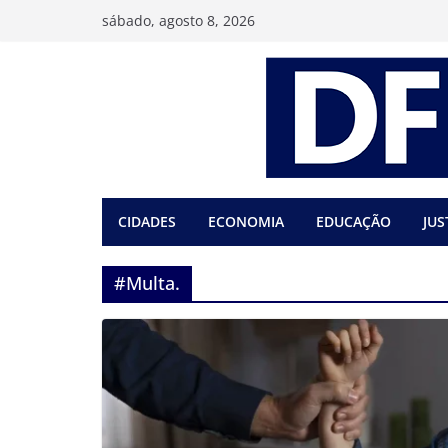
Pular
sábado, agosto 8, 2026
para
o
conteúdo
CIDADES
ECONOMIA
EDUCAÇÃO
JUS
#Multa.