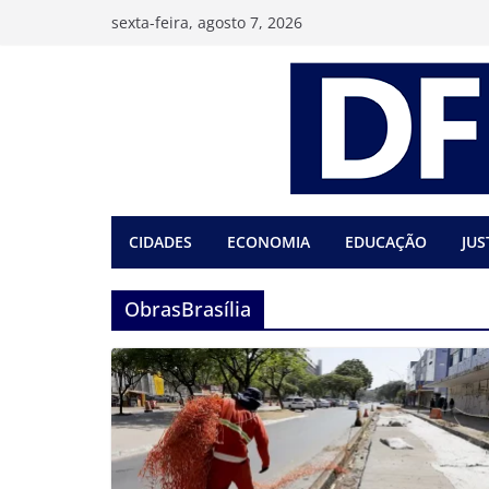
Pular
sexta-feira, agosto 7, 2026
para
o
conteúdo
CIDADES
ECONOMIA
EDUCAÇÃO
JUS
ObrasBrasília