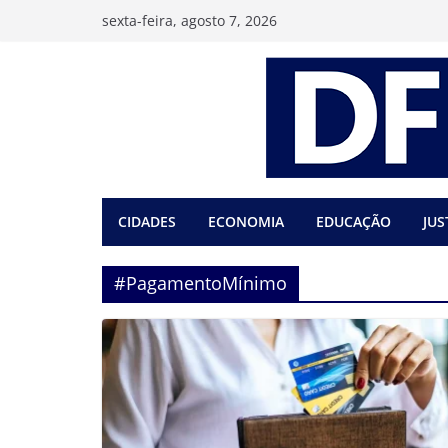
Pular
sexta-feira, agosto 7, 2026
para
o
conteúdo
CIDADES
ECONOMIA
EDUCAÇÃO
JUS
#PagamentoMínimo