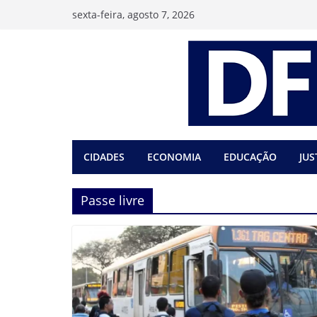
Pular
sexta-feira, agosto 7, 2026
para
o
conteúdo
CIDADES
ECONOMIA
EDUCAÇÃO
JUS
Passe livre