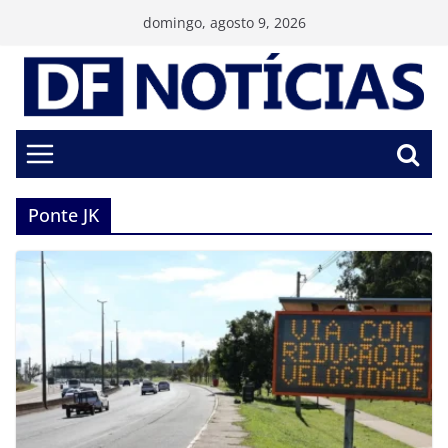
Pular
domingo, agosto 9, 2026
para
o
conteúdo
Ponte JK