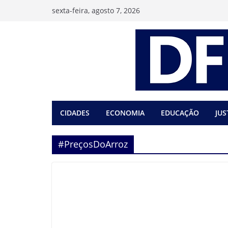
Pular
sexta-feira, agosto 7, 2026
para
o
conteúdo
CIDADES
ECONOMIA
EDUCAÇÃO
JUS
#PreçosDoArroz