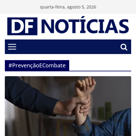
Pular
quarta-feira, agosto 5, 2026
para
o
conteúdo
#PrevençãoECombate