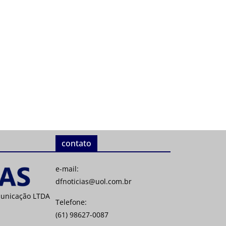
contato
e-mail:
dfnoticias@uol.com.br
municação LTDA
Telefone:
(61) 98627-0087