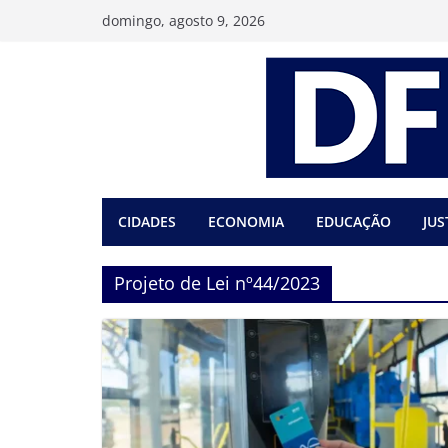
Pular
domingo, agosto 9, 2026
para
o
conteúdo
CIDADES
ECONOMIA
EDUCAÇÃO
JUS
Projeto de Lei nº44/2023