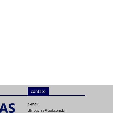
contato
e-mail:
dfnoticias@uol.com.br