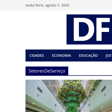
Pular
sexta-feira, agosto 7, 2026
para
o
conteúdo
CIDADES
ECONOMIA
EDUCAÇÃO
JUS
SetoresDeServiço