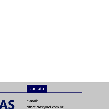
contato
e-mail:
dfnoticias@uol.com.br