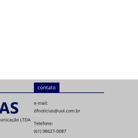
contato
e-mail:
dfnoticias@uol.com.br
municação LTDA
Telefone:
(61) 98627-0087