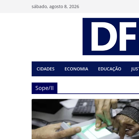
Pular
sábado, agosto 8, 2026
para
o
conteúdo
CIDADES
ECONOMIA
EDUCAÇÃO
JUS
Sope/II