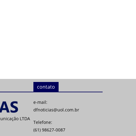
contato
e-mail:
dfnoticias@uol.com.br
municação LTDA
Telefone:
(61) 98627-0087