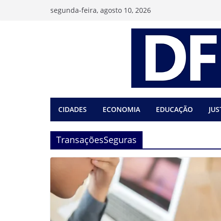
Pular
segunda-feira, agosto 10, 2026
para
o
conteúdo
CIDADES
ECONOMIA
EDUCAÇÃO
JUS
TransaçõesSeguras