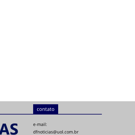
contato
e-mail:
dfnoticias@uol.com.br