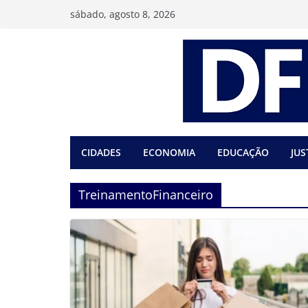
Pular
sábado, agosto 8, 2026
para
o
conteúdo
CIDADES
ECONOMIA
EDUCAÇÃO
JUS
TreinamentoFinanceiro