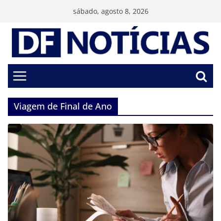
Pular
sábado, agosto 8, 2026
para
o
conteúdo
Viagem de Final de Ano