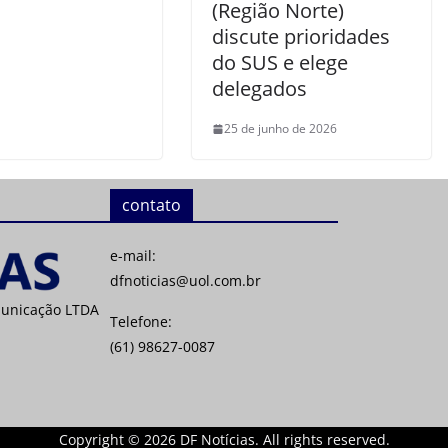
(Região Norte)
discute prioridades
do SUS e elege
delegados
25 de junho de 2026
contato
e-mail:
dfnoticias@uol.com.br
municação LTDA
Telefone:
(61) 98627-0087
Copyright © 2026 DF Notícias. All rights reserved.