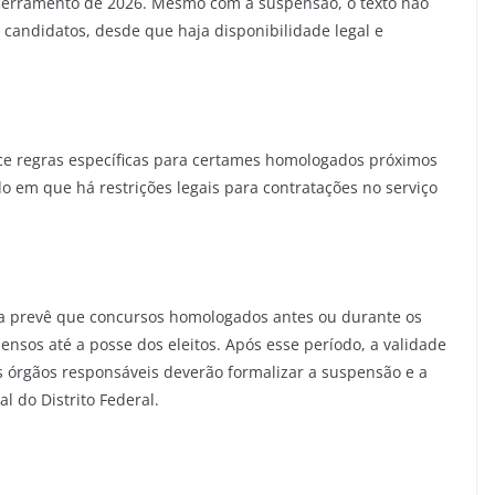
cerramento de 2026. Mesmo com a suspensão, o texto não
andidatos, desde que haja disponibilidade legal e
lece regras específicas para certames homologados próximos
o em que há restrições legais para contratações no serviço
ta prevê que concursos homologados antes ou durante os
nsos até a posse dos eleitos. Após esse período, a validade
 órgãos responsáveis deverão formalizar a suspensão e a
l do Distrito Federal.