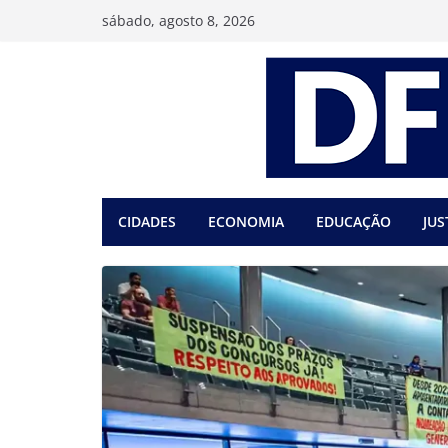
Pular
sábado, agosto 8, 2026
para
o
conteúdo
CIDADES
ECONOMIA
EDUCAÇÃO
JUS