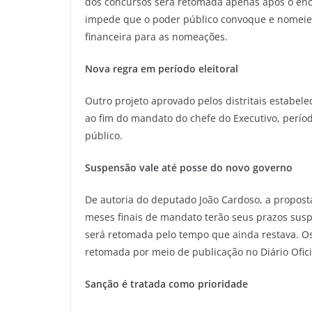
dos concursos será retomada apenas após o en
impede que o poder público convoque e nomeie c
financeira para as nomeações.
Nova regra em período eleitoral
Outro projeto aprovado pelos distritais estabe
ao fim do mandato do chefe do Executivo, períod
público.
Suspensão vale até posse do novo governo
De autoria do deputado João Cardoso, a propos
meses finais de mandato terão seus prazos suspe
será retomada pelo tempo que ainda restava. Os
retomada por meio de publicação no Diário Oficia
Sanção é tratada como prioridade