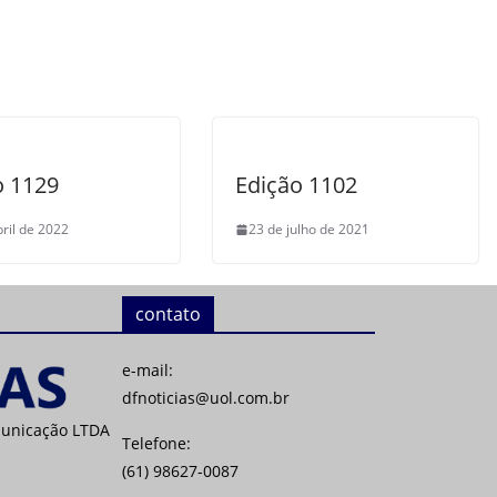
o 1129
Edição 1102
bril de 2022
23 de julho de 2021
contato
e-mail:
dfnoticias@uol.com.br
municação LTDA
Telefone:
(61) 98627-0087