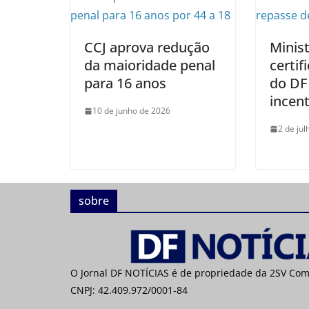
CCJ aprova redução
Minis
da maioridade penal
certif
para 16 anos
do DF 
incent
10 de junho de 2026
2 de ju
sobre
O Jornal DF NOTÍCIAS é de propriedade da 2SV Co
CNPJ: 42.409.972/0001-84