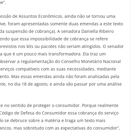
e”.
omissão de Assuntos Econômicos, ainda não se tornou uma
lusive, foram apresentadas somente duas emendas a este texto
da suspensão de cobrança). A senadora Daniella Ribeiro
ndo que essa impossibilidade de cobrança se refere
previstos nos kits ou pacotes não seriam atingidos. O senador
a que é um pouco mais transformadora. Ela traz um
observar a regulamentação do Conselho Monetário Nacional
serviços compatíveis com as suas necessidades, mediante
mento. Mas essas emendas ainda não foram analisadas pela
e, no dia 18 de agosto, e ainda vão passar por uma análise
te no sentido de proteger o consumidor. Porque realmente
Código de Defesa do Consumidor essa cobrança do serviço
do se debruce sobre a matéria e traga um texto mais
bancos, mas sobretudo com as expectativas do consumidor”,