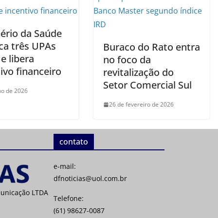
tério da Saúde
ica três UPAs
Buraco do Rato entra
e libera
no foco da
ivo financeiro
revitalização do
Setor Comercial Sul
lho de 2026
26 de fevereiro de 2026
contato
e-mail:
dfnoticias@uol.com.br
municação LTDA
Telefone:
(61) 98627-0087