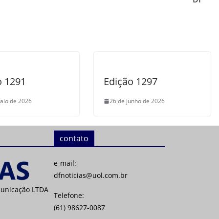
o 1291
Edição 1297
aio de 2026
26 de junho de 2026
contato
e-mail:
dfnoticias@uol.com.br
municação LTDA
Telefone:
(61) 98627-0087