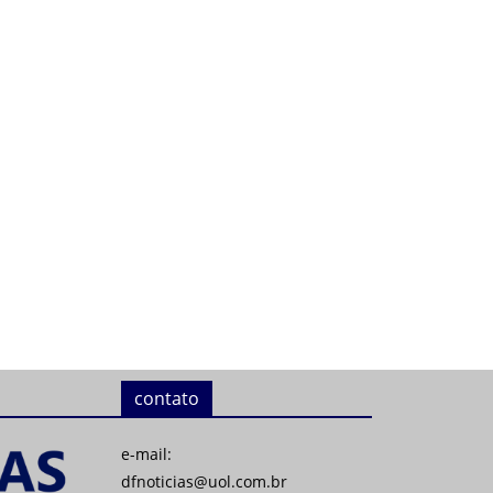
contato
e-mail:
dfnoticias@uol.com.br