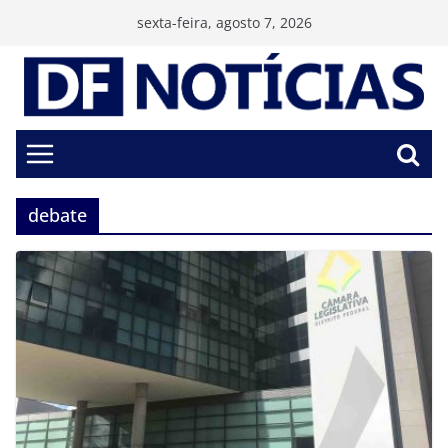
Pular
sexta-feira, agosto 7, 2026
para
o
conteúdo
debate