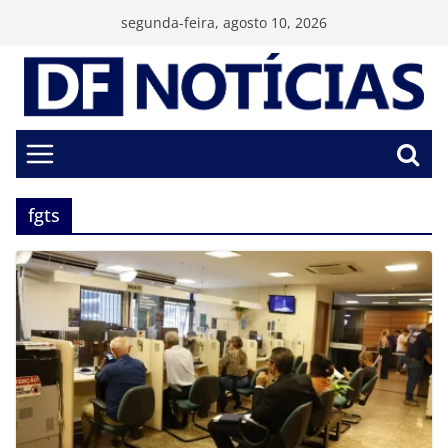
Pular
segunda-feira, agosto 10, 2026
para
o
conteúdo
fgts