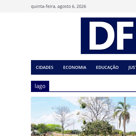
Pular
quinta-feira, agosto 6, 2026
para
o
conteúdo
CIDADES
ECONOMIA
EDUCAÇÃO
JUS
lago