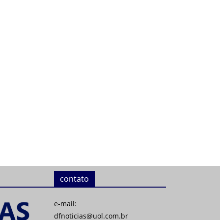
contato
e-mail:
dfnoticias@uol.com.br