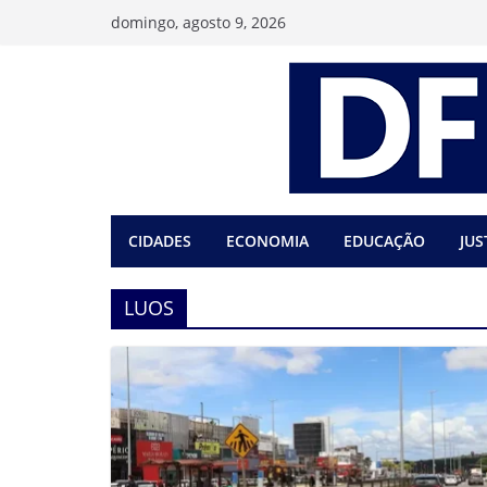
Pular
domingo, agosto 9, 2026
para
o
conteúdo
CIDADES
ECONOMIA
EDUCAÇÃO
JUS
LUOS