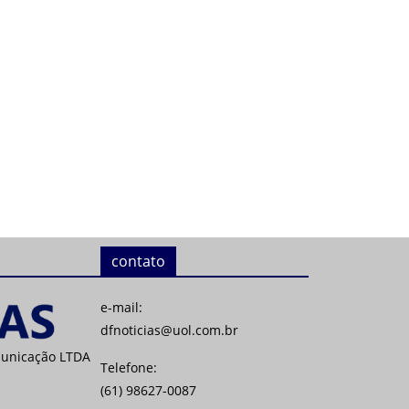
contato
e-mail:
dfnoticias@uol.com.br
municação LTDA
Telefone:
(61) 98627-0087