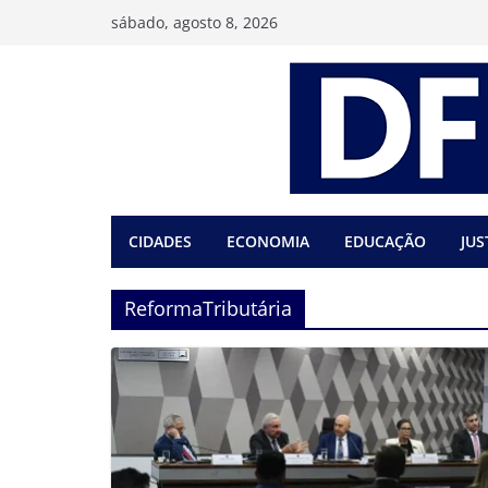
Pular
sábado, agosto 8, 2026
para
o
conteúdo
CIDADES
ECONOMIA
EDUCAÇÃO
JUS
ReformaTributária