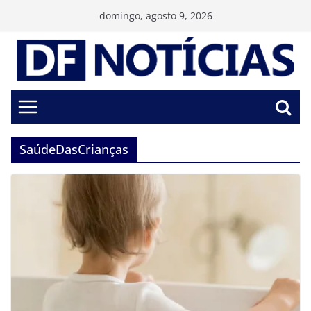
Pular
domingo, agosto 9, 2026
para
o
conteúdo
SaúdeDasCrianças