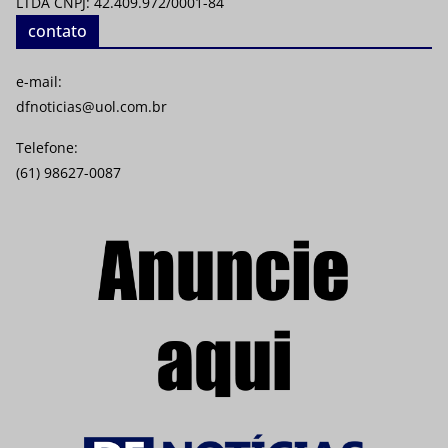
LTDA CNPJ: 42.409.972/0001-84
contato
e-mail:
dfnoticias@uol.com.br
Telefone:
(61) 98627-0087