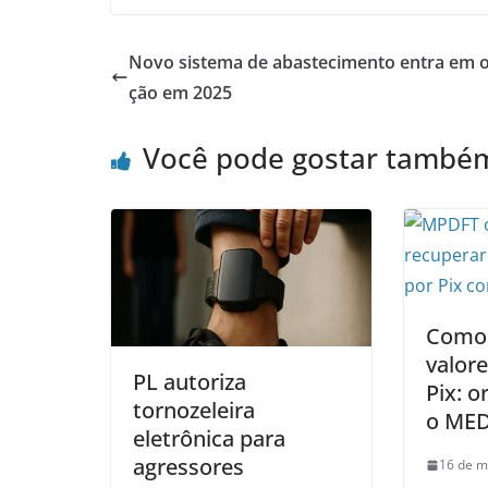
Novo sistema de abastecimento entra em 
ção em 2025
Você pode gostar també
Como 
valor
PL autoriza
Pix: o
tornozeleira
o ME
eletrônica para
agressores
16 de m