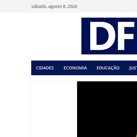
Pular
sábado, agosto 8, 2026
para
o
conteúdo
CIDADES
ECONOMIA
EDUCAÇÃO
JUS