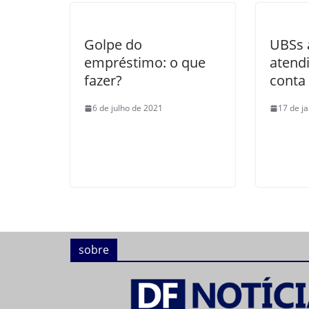
Golpe do
UBSs 
empréstimo: o que
atend
fazer?
conta
6 de julho de 2021
17 de j
sobre