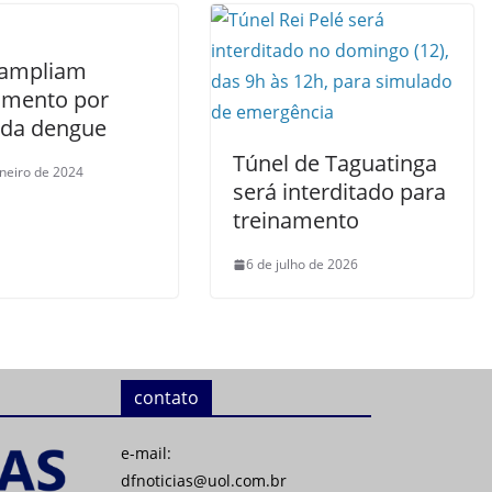
ampliam
imento por
 da dengue
Túnel de Taguatinga
aneiro de 2024
será interditado para
treinamento
6 de julho de 2026
contato
e-mail:
dfnoticias@uol.com.br