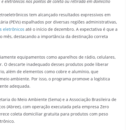
s e
eletrônicos nos pontos de coleta ou
retirada em domicílio
eletroeletrônicos tem alcançado resultados expressivos em
ria (PEVs) espalhados por diversas regiões administrativas,
s eletrônicos
até o início de dezembro. A expectativa é que a
 do mês, destacando a importância da destinação correta
riamente equipamentos como aparelhos de rádio, celulares,
ar. O descarte inadequado desses produtos pode liberar
o, além de elementos como cobre e alumínio, que
meio ambiente. Por isso, o programa promove a logística
mente adequada.
retaria do Meio Ambiente (Sema) e a Associação Brasileira de
icos (Abree), com operação executada pela empresa Zero
ece coleta domiciliar gratuita para produtos com peso
trônico.