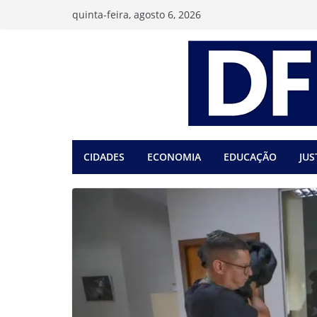
Pular
quinta-feira, agosto 6, 2026
para
o
conteúdo
CIDADES
ECONOMIA
EDUCAÇÃO
JUS