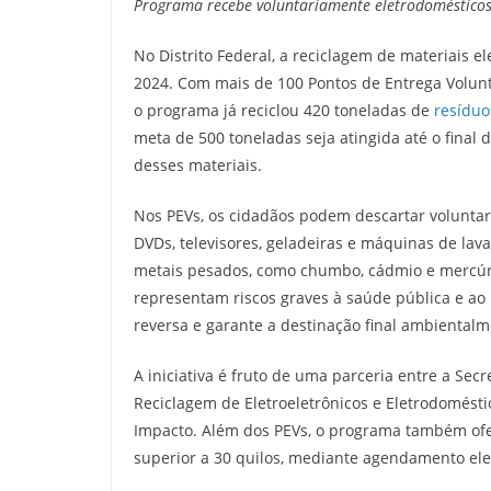
Programa recebe voluntariamente
eletrodoméstico
No Distrito Federal, a reciclagem de materiais 
2024. Com mais de 100 Pontos de Entrega Voluntá
o programa já reciclou 420 toneladas de
resíduo
meta de 500 toneladas seja atingida até o final
desses materiais.
Nos PEVs, os cidadãos podem descartar volunta
DVDs, televisores, geladeiras e máquinas de lav
metais pesados, como chumbo, cádmio e mercúri
representam riscos graves à saúde pública e ao 
reversa e garante a destinação final ambiental
A iniciativa é fruto de uma parceria entre a Sec
Reciclagem de Eletroeletrônicos e Eletrodomést
Impacto. Além dos PEVs, o programa também ofer
superior a 30 quilos, mediante agendamento ele