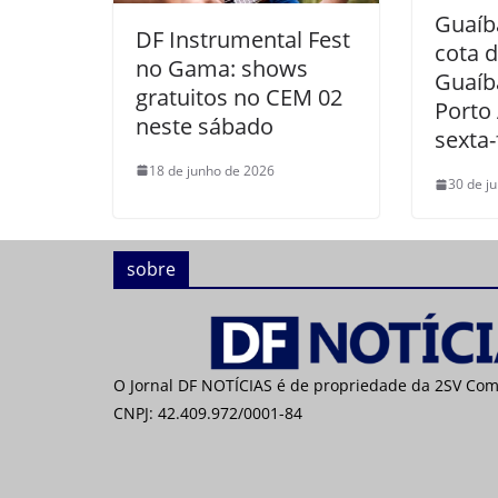
Guaíb
DF Instrumental Fest
cota d
no Gama: shows
Guaíb
gratuitos no CEM 02
Porto 
neste sábado
sexta-
18 de junho de 2026
30 de j
sobre
O Jornal DF NOTÍCIAS é de propriedade da 2SV Co
CNPJ: 42.409.972/0001-84