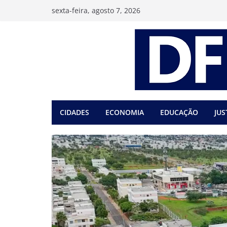
Pular
sexta-feira, agosto 7, 2026
para
o
conteúdo
CIDADES
ECONOMIA
EDUCAÇÃO
JUS