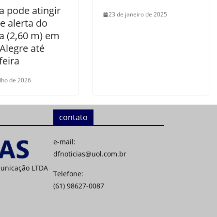
a pode atingir
23 de janeiro de 2025
e alerta do
a (2,60 m) em
Alegre até
feira
ulho de 2026
contato
e-mail:
dfnoticias@uol.com.br
municação LTDA
Telefone:
(61) 98627-0087